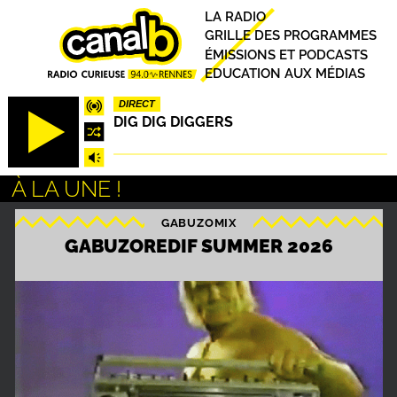
Aller
Principal
LA RADIO
au
GRILLE DES PROGRAMMES
contenu
ÉMISSIONS ET PODCASTS
principal
EDUCATION AUX MÉDIAS
DIRECT
DIG DIG DIGGERS
À LA UNE !
GABUZOMIX
S
GABUZOREDIF SUMMER 2026