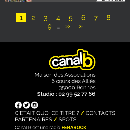
Page
1
Page
2
Page
3
Page
4
Page
5
Page
6
Page
7
Page
8
Page
9
…
Page
››
Dernière
»
Pagination
suivante
page
Maison des Associations
6 cours des Alliés
35000 Rennes
Studio : 02 99 52 77 66
C'ÉTAIT QUOI CE TITRE ?
CONTACTS
PARTENAIRES
SPOTS
Canal B est une radio
FERAROCK