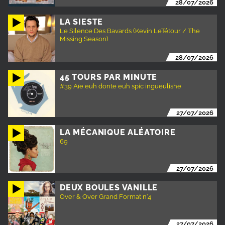
28/07/2026
LA SIESTE
Le Silence Des Bavards (Kevin LeTétour / The
Missing Season)
28/07/2026
45 TOURS PAR MINUTE
#39 Aïe euh donte euh spic ingueulishe
27/07/2026
LA MÉCANIQUE ALÉATOIRE
69
27/07/2026
DEUX BOULES VANILLE
Over & Over Grand Format n°4
27/07/2026