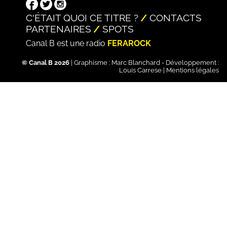
C'ÉTAIT QUOI CE TITRE ?
CONTACTS
PARTENAIRES
SPOTS
Canal B est une radio
FERAROCK
© Canal B 2026
| Graphisme :
Marc Blanchard
- Développement :
Louis Carrese
|
Mentions légales