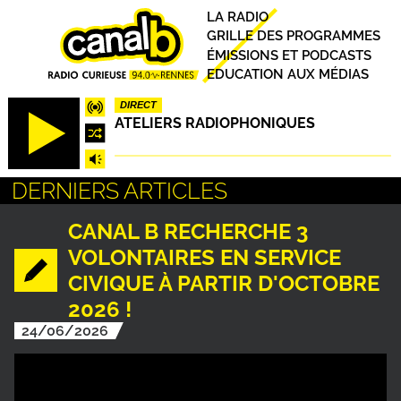
Aller
Principal
LA RADIO
au
GRILLE DES PROGRAMMES
contenu
ÉMISSIONS ET PODCASTS
principal
EDUCATION AUX MÉDIAS
DIRECT
ATELIERS RADIOPHONIQUES
DERNIERS ARTICLES
CANAL B RECHERCHE 3
VOLONTAIRES EN SERVICE
CIVIQUE À PARTIR D'OCTOBRE
2026 !
24/06/2026