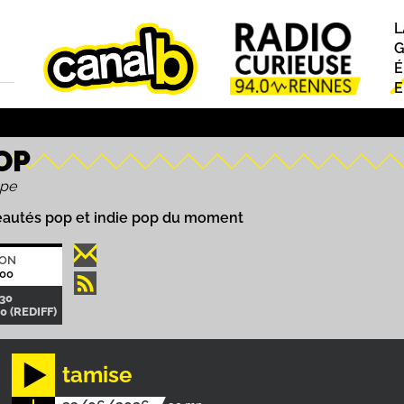
L
P
G
É
E
OP
ppe
eautés pop et indie pop du moment
ION
00
30
0 (REDIFF)
tamise