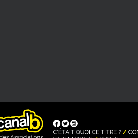
C'ÉTAIT QUOI CE TITRE ?
CO
des Associations