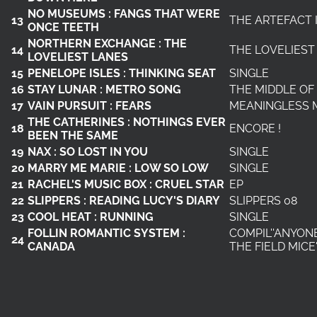
NO MUSEUMS : FANGS THAT WERE
13
THE ARTEFACT
ONCE TEETH
NORTHERN EXCHANGE : THE
14
THE LOVELIES
LOVELIEST LANES
15
PENELOPE ISLES : THINKING SEAT
SINGLE
16
STAY LUNAR : METRO SONG
THE MIDDLE OF
17
VAIN PURSUIT : FEARS
MEANINGLESS 
THE CATHERINES : NOTHINGS EVER
18
ENCORE !
BEEN THE SAME
19
NAX : SO LOST IN YOU
SINGLE
20
MARRY ME MARIE : LOW SO LOW
SINGLE
21
RACHEL'S MUSIC BOX : CRUEL STAR
EP
22
SLIPPERS : READING LUCY'S DIARY
SLIPPERS 08
23
COOL HEAT : RUNNING
SINGLE
FOLLIN ROMANTIC SYSTEM :
COMPIL''ANYONE
24
CANADA
THE FIELD MICE'