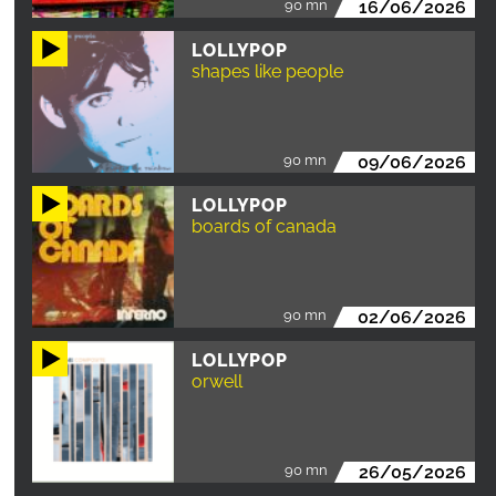
90 mn
16/06/2026
LOLLYPOP
shapes like people
90 mn
09/06/2026
LOLLYPOP
boards of canada
90 mn
02/06/2026
LOLLYPOP
orwell
90 mn
26/05/2026