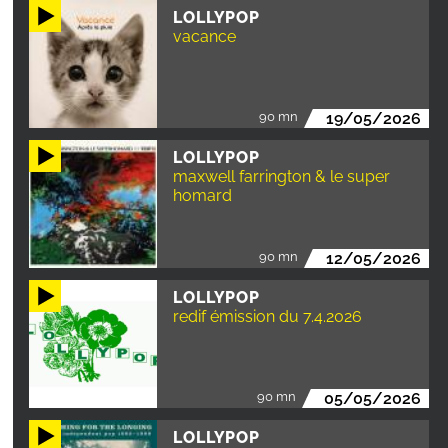
LOLLYPOP
vacance
90 mn
19/05/2026
LOLLYPOP
maxwell farrington & le super
homard
90 mn
12/05/2026
LOLLYPOP
redif émission du 7.4.2026
90 mn
05/05/2026
LOLLYPOP