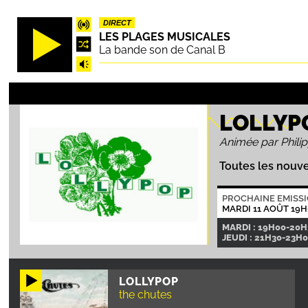
Aller
DIRECT
au
LES PLAGES MUSICALES
contenu
La bande son de Canal B
principal
LOLLYP
Animée par Phili
Toutes les nouv
PROCHAINE EMISS
MARDI 11 AOÛT 19H
MARDI : 19H00-20H
JEUDI : 21H30-23H0
LOLLYPOP
the chutes