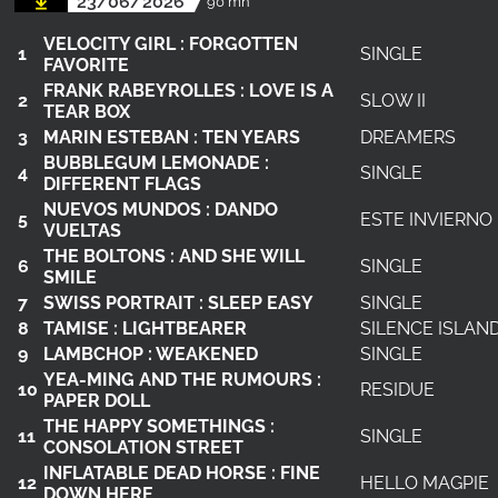
23/06/2026
90 mn
VELOCITY GIRL : FORGOTTEN
1
SINGLE
FAVORITE
FRANK RABEYROLLES : LOVE IS A
2
SLOW II
TEAR BOX
3
MARIN ESTEBAN : TEN YEARS
DREAMERS
BUBBLEGUM LEMONADE :
4
SINGLE
DIFFERENT FLAGS
NUEVOS MUNDOS : DANDO
5
ESTE INVIERNO
VUELTAS
THE BOLTONS : AND SHE WILL
6
SINGLE
SMILE
7
SWISS PORTRAIT : SLEEP EASY
SINGLE
8
TAMISE : LIGHTBEARER
SILENCE ISLAN
9
LAMBCHOP : WEAKENED
SINGLE
YEA-MING AND THE RUMOURS :
10
RESIDUE
PAPER DOLL
THE HAPPY SOMETHINGS :
11
SINGLE
CONSOLATION STREET
INFLATABLE DEAD HORSE : FINE
12
HELLO MAGPIE
DOWN HERE