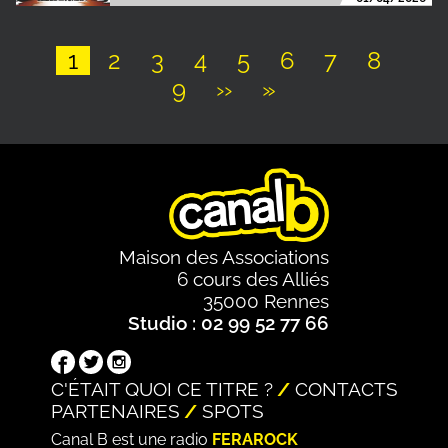
Page
1
Page
2
Page
3
Page
4
Page
5
Page
6
Page
7
Page
8
Page
9
Page
››
Dernière
»
Pagination
suivante
page
Maison des Associations
6 cours des Alliés
35000 Rennes
Studio : 02 99 52 77 66
C'ÉTAIT QUOI CE TITRE ?
CONTACTS
PARTENAIRES
SPOTS
Canal B est une radio
FERAROCK