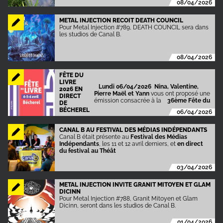
08/04/2026
METAL INJECTION RECOIT DEATH COUNCIL
Pour Metal Injection #789, DEATH COUNCIL sera dans
les studios de Canal B.
08/04/2026
FÊTE DU
LIVRE
Lundi 06/04/2026 Nina, Valentine,
2026 EN
Pierre Maël et Yann
vous ont proposé une
DIRECT
émission consacrée à la
36ème Fête du
DE
BÉCHEREL
06/04/2026
CANAL B AU FESTIVAL DES MÉDIAS INDÉPENDANTS
Canal B était présente au
Festival des Médias
Indépendants
, les 11 et 12 avril derniers, et
en direct
du festival au Théât
03/04/2026
METAL INJECTION INVITE GRANIT MITOYEN ET GLAM
DICINN
Pour Metal Injection #788, Granit Mitoyen et Glam
Dicinn, seront dans les studios de Canal B.
01/04/2026