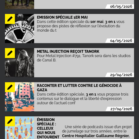
06/05/2026
EMISSION SPÉCIALE 1ER MAI
Dans cette édition spéciale du
1er mai
,
3 en 1
vous
propose des pistes de réflexion sur l'évolution du
monde du t
04/05/2026
METAL INJECTION REÇOIT TANORK
Pour Metal Injection #791, Tanork sera dans les studios
de Canal B.
29/04/2026
RACONTER ET LUTTER CONTRE LE GÉNOCIDE À
GAZA
Dans cette édition spéciale,
3 en 1
vous propose trois
contenus sur le dialogue et la liberté d'expression
autour de l'actuel conf
27/04/2026
ÉMISSION
SPÉCIALE :
Une série de podcasts issue d’un projet
CELLEUX
de jumelage sur trois années, entre le
QUI NOUS
Centre Hospitalier Guillaume Régnier,
ENTOURENT