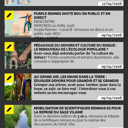
17/04/2026
PURPLE RENNES INVITE BOU EN PUBLIC ET EN
DIRECT
RENCONTRE
MERCREDI 22 AVRIL 2026
Purple Rennes • Canal B • Emission en direct et en
public avec BOU
09/04/2026
18h30 – Gratuit
PÉDAGOGIE DU DEHORS ET CULTURE DU RISQUE :
LE RENOUVEAU DE L'ÉCOLOGIE POPULAIRE ?
Avez-vous déjà entendu parler de “la culture du
dehors” ?
Entre scoutisme et terrains d’aventures, elle
consiste à s’approprier de
09/04/2026
AU GRAND AIR, LES MAINS DANS LA TERRE :
ÉDUQUER DEHORS POUR GRANDIR ET SE GRANDIR
Grimper aux arbres, avoir peur, tomber, jouer dans la
boue, se salir, se faire mal : l'interdisez-vous à vos
enfants ou les encouragez-vous
09/04/2026
MOBILISATION DE SCIENTIFIQUES RENNAIS·ES POUR
LA REPRISE DU SAGE VILAINE
Dans la dernière édition de
3 en 1
, retrouvez la tribune
de scientifiques rennais·es pour la reprise des
discussions du SAGE Vilai