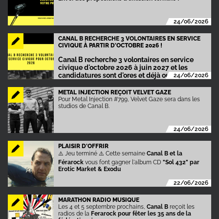
24/06/2026
CANAL B RECHERCHE 3 VOLONTAIRES EN SERVICE
CIVIQUE À PARTIR D'OCTOBRE 2026 !
Canal B recherche 3 volontaires en service
civique d'octobre 2026 à juin 2027 et les
candidatures sont d'ores et déjà ouvertes !
24/06/2026
METAL INJECTION REÇOIT VELVET GAZE
Pour Metal Injection #799, Velvet Gaze sera dans les
studios de Canal B.
24/06/2026
PLAISIR D'OFFRIR
⚠️ Jeu terminé ⚠️ Cette semaine
Canal B et la
Férarock
vous font gagner l'album CD
"Sol 432" par
Erotic Market & Exodu
22/06/2026
MARATHON RADIO MUSIQUE
Les 4 et 5 septembre prochains,
Canal B
reçoit les
radios de la
Ferarock pour fêter les 35 ans de la