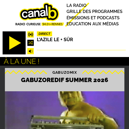
Aller
Principal
LA RADIO
au
GRILLE DES PROGRAMMES
contenu
ÉMISSIONS ET PODCASTS
principal
EDUCATION AUX MÉDIAS
DIRECT
L'AZILE LE + SÛR
À LA UNE !
GABUZOMIX
S
GABUZOREDIF SUMMER 2026