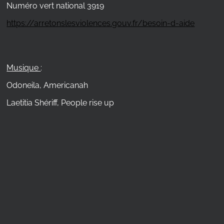
Numéro vert national 3919
https://arretonslesviolences.gouv.fr/besoin-d-aide
Musique
:
Odoneila, Americanah
Laetitia Shériff, People rise up