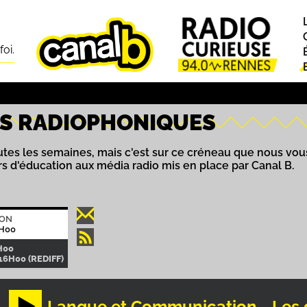
foi.
RS RADIOPHONIQUES
toutes les semaines, mais c'est sur ce créneau que nous vo
ers d'éducation aux média radio mis en place par Canal B.
ION
0H00
H00
16H00 (REDIFF)
Langue et Communication - Les d