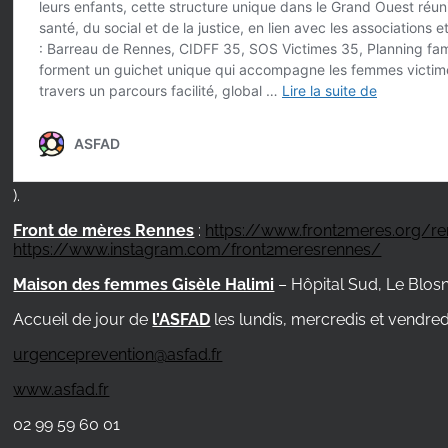
).
Front de mères Rennes
:
https://www.front2meres.org/r
https://www.instagram.com/front2meresrennes/
Maison des femmes Gisèle Halimi
– Hôpital Sud, Le Blosn
Accueil de jour de
l’ASFAD
les lundis, mercredis et vendre
urgenceprevention@asfad.fr
www.asfad.fr
02 99 59 60 01