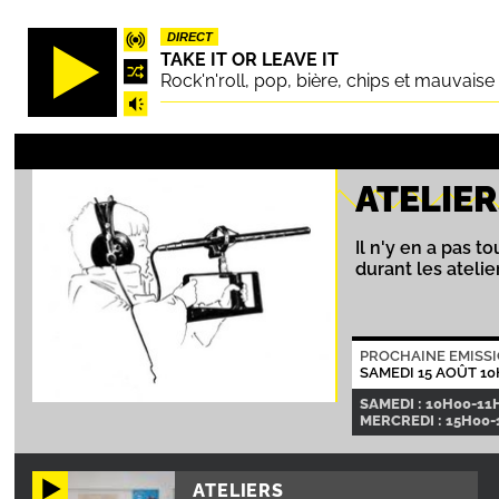
Aller
DIRECT
au
TAKE IT OR LEAVE IT
contenu
Rock'n'roll, pop, bière, chips et mauvaise 
principal
ATELIE
Il n'y en a pas 
durant les ateli
PROCHAINE EMISS
SAMEDI 15 AOÛT 1
SAMEDI : 10H00-11
MERCREDI : 15H00-
ATELIERS