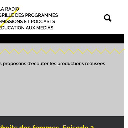
LA RADIO
Principal
GRILLE DES PROGRAMMES
ÉMISSIONS ET PODCASTS
EDUCATION AUX MÉDIAS
us proposons d'écouter les productions réalisées
roits des femmes. Episode 2