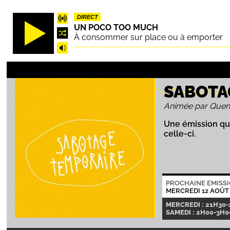
Aller
DIRECT
au
UN POCO TOO MUCH
contenu
À consommer sur place ou à emporter
principal
SABOTA
Animée par Quen
Une émission qu
celle-ci.
PROCHAINE EMISS
MERCREDI 12 AOÛT
MERCREDI : 21H30
SAMEDI : 2H00-3H00