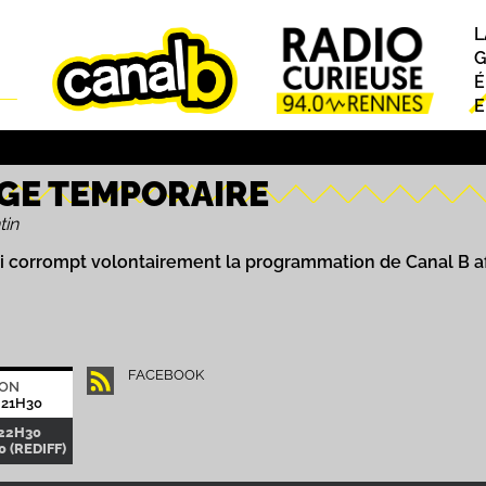
L
P
G
É
E
GE TEMPORAIRE
tin
i corrompt volontairement la programmation de Canal B a
FACEBOOK
ION
 21H30
-22H30
 (REDIFF)