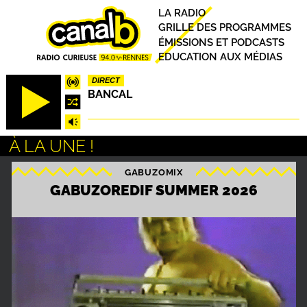
Aller
Principal
LA RADIO
au
GRILLE DES PROGRAMMES
contenu
ÉMISSIONS ET PODCASTS
principal
EDUCATION AUX MÉDIAS
DIRECT
BANCAL
À LA UNE !
GABUZOMIX
S
GABUZOREDIF SUMMER 2026