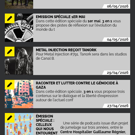
06/05/2026
EMISSION SPÉCIALE 1ER MAI
Dans cette édition spéciale du
1er mai
,
3 en 1
vous
propose des pistes de réflexion sur l'évolution du
monde du t
04/05/2026
METAL INJECTION REÇOIT TANORK
Pour Metal Injection #791, Tanork sera dans les studios
de Canal B.
29/04/2026
RACONTER ET LUTTER CONTRE LE GÉNOCIDE À
GAZA
Dans cette édition spéciale,
3 en 1
vous propose trois
contenus sur le dialogue et la liberté d'expression
autour de l'actuel conf
27/04/2026
ÉMISSION
SPÉCIALE :
Une série de podcasts issue d’un projet
CELLEUX
de jumelage sur trois années, entre le
QUI NOUS
Centre Hospitalier Guillaume Régnier,
ENTOURENT