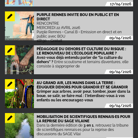
17/04/2026
PURPLE RENNES INVITE BOU EN PUBLIC ET EN
DIRECT
RENCONTRE
MERCREDI 22 AVRIL 2026
Purple Rennes • Canal B • Emission en direct et en
public avec BOU
09/04/2026
18h30 – Gratuit
PÉDAGOGIE DU DEHORS ET CULTURE DU RISQUE :
LE RENOUVEAU DE L'ÉCOLOGIE POPULAIRE ?
Avez-vous déjà entendu parler de “la culture du
dehors” ?
Entre scoutisme et terrains d’aventures, elle
consiste à s’approprier de
09/04/2026
AU GRAND AIR, LES MAINS DANS LA TERRE :
ÉDUQUER DEHORS POUR GRANDIR ET SE GRANDIR
Grimper aux arbres, avoir peur, tomber, jouer dans la
boue, se salir, se faire mal : l'interdisez-vous à vos
enfants ou les encouragez-vous
09/04/2026
MOBILISATION DE SCIENTIFIQUES RENNAIS·ES POUR
LA REPRISE DU SAGE VILAINE
Dans la dernière édition de
3 en 1
, retrouvez la tribune
de scientifiques rennais·es pour la reprise des
discussions du SAGE Vilai