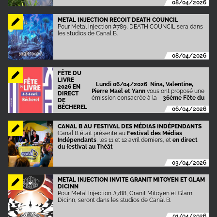
08/04/2026
METAL INJECTION RECOIT DEATH COUNCIL
Pour Metal Injection #789, DEATH COUNCIL sera dans
les studios de Canal B.
08/04/2026
FÊTE DU
LIVRE
Lundi 06/04/2026 Nina, Valentine,
2026 EN
Pierre Maël et Yann
vous ont proposé une
DIRECT
émission consacrée à la
36ème Fête du
DE
BÉCHEREL
06/04/2026
CANAL B AU FESTIVAL DES MÉDIAS INDÉPENDANTS
Canal B était présente au
Festival des Médias
Indépendants
, les 11 et 12 avril derniers, et
en direct
du festival au Théât
03/04/2026
METAL INJECTION INVITE GRANIT MITOYEN ET GLAM
DICINN
Pour Metal Injection #788, Granit Mitoyen et Glam
Dicinn, seront dans les studios de Canal B.
01/04/2026