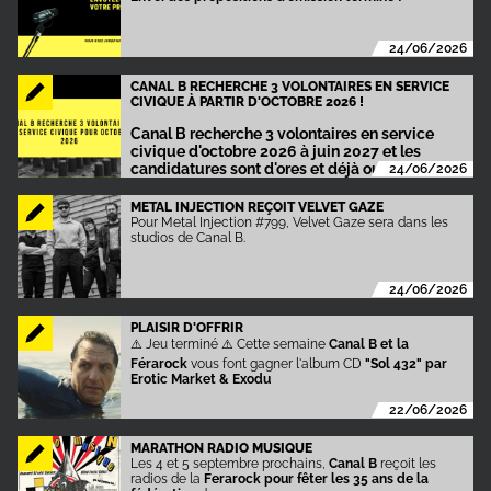
24/06/2026
CANAL B RECHERCHE 3 VOLONTAIRES EN SERVICE
CIVIQUE À PARTIR D'OCTOBRE 2026 !
Canal B recherche 3 volontaires en service
civique d'octobre 2026 à juin 2027 et les
candidatures sont d'ores et déjà ouvertes !
24/06/2026
METAL INJECTION REÇOIT VELVET GAZE
Pour Metal Injection #799, Velvet Gaze sera dans les
studios de Canal B.
24/06/2026
PLAISIR D'OFFRIR
⚠️ Jeu terminé ⚠️ Cette semaine
Canal B et la
Férarock
vous font gagner l'album CD
"Sol 432" par
Erotic Market & Exodu
22/06/2026
MARATHON RADIO MUSIQUE
Les 4 et 5 septembre prochains,
Canal B
reçoit les
radios de la
Ferarock pour fêter les 35 ans de la