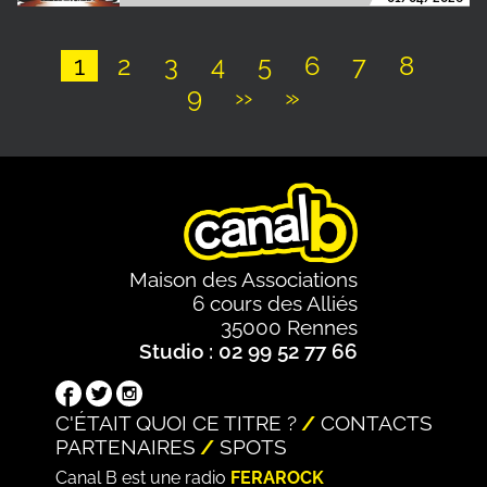
Page
1
Page
2
Page
3
Page
4
Page
5
Page
6
Page
7
Page
8
Page
9
Page
››
Dernière
»
Pagination
suivante
page
Maison des Associations
6 cours des Alliés
35000 Rennes
Studio : 02 99 52 77 66
C'ÉTAIT QUOI CE TITRE ?
CONTACTS
PARTENAIRES
SPOTS
Canal B est une radio
FERAROCK