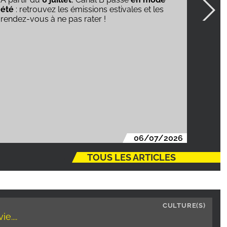
Voir le détail de l'offre dans cet article !
Envoi
Vous a
envoye
saison
25/06/2026
TOUS LES ARTICLES
CULTURE(S)
e....