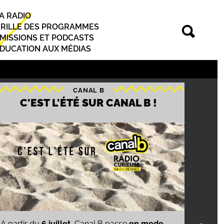
A RADIO
rincipal
RILLE DES PROGRAMMES
MISSIONS ET PODCASTS
DUCATION AUX MÉDIAS
CANAL B
CANAL B RECRUTE UN·E
L'
COORDINATEUR·ICE D'ÉQUIPE ET
D'ANTENNE
P