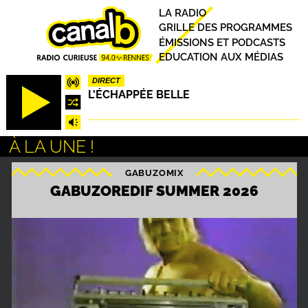
Aller
Principal
LA RADIO
au
GRILLE DES PROGRAMMES
contenu
ÉMISSIONS ET PODCASTS
principal
EDUCATION AUX MÉDIAS
DIRECT
L'ÉCHAPPÉE BELLE
À LA UNE !
GABUZOMIX
S
GABUZOREDIF SUMMER 2026