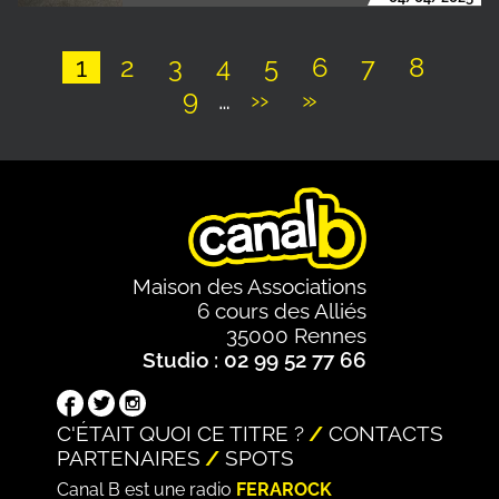
Page
1
Page
2
Page
3
Page
4
Page
5
Page
6
Page
7
Page
8
Page
9
…
Page
››
Dernière
»
Pagination
suivante
page
Maison des Associations
6 cours des Alliés
35000 Rennes
Studio : 02 99 52 77 66
C'ÉTAIT QUOI CE TITRE ?
CONTACTS
PARTENAIRES
SPOTS
Canal B est une radio
FERAROCK