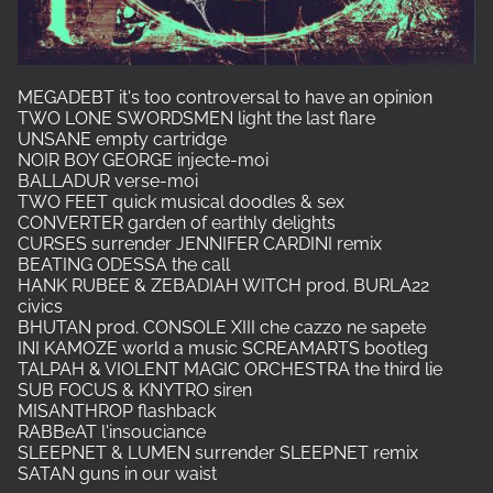
MEGADEBT it's too controversal to have an opinion
TWO LONE SWORDSMEN light the last flare
UNSANE empty cartridge
NOIR BOY GEORGE injecte-moi
BALLADUR verse-moi
TWO FEET quick musical doodles & sex
CONVERTER garden of earthly delights
CURSES surrender JENNIFER CARDINI remix
BEATING ODESSA the call
HANK RUBEE & ZEBADIAH WITCH prod. BURLA22
civics
BHUTAN prod. CONSOLE XIII che cazzo ne sapete
INI KAMOZE world a music SCREAMARTS bootleg
TALPAH & VIOLENT MAGIC ORCHESTRA the third lie
SUB FOCUS & KNYTRO siren
MISANTHROP flashback
RABBeAT l'insouciance
SLEEPNET & LUMEN surrender SLEEPNET remix
SATAN guns in our waist