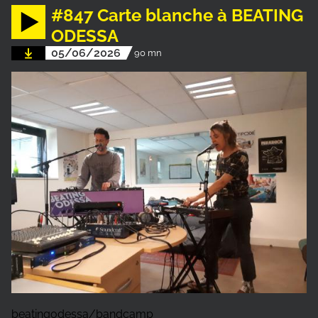
#847 Carte blanche à BEATING
ODESSA
05/06/2026
90 mn
beatingodessa/bandcamp