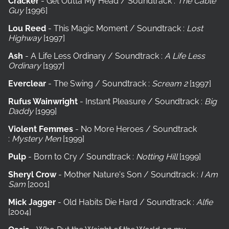
Cracker
- Get Outta My Head / Soundtrack :
The Cable
Guy
[1996]
Lou Reed
- This Magic Moment / Soundtrack :
Lost
Highway
[1997]
Ash
- A Life Less Ordinary / Soundtrack :
A Life Less
Ordinary
[1997]
Everclear
- The Swing / Soundtrack :
Scream 2
[1997]
Rufus Wainwright
- Instant Pleasure / Soundtrack :
Big
Daddy
[1999]
Violent Femmes
- No More Heroes / Soundtrack
:
Mystery Men
[1999]
Pulp
- Born to Cry / Soundtrack :
Notting Hill
[1999]
Sheryl Crow
- Mother Nature's Son / Soundtrack :
I Am
Sam
[2001]
Mick Jagger
- Old Habits Die Hard / Soundtrack :
Alfie
[2004]