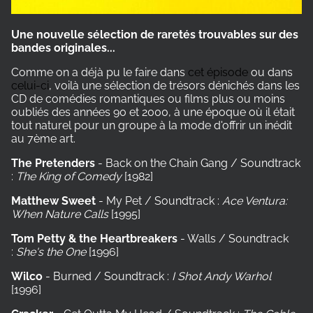
Une nouvelle sélection de raretés trouvables sur des
bandes originales...
Comme on a déjà pu le faire dans
cet épisode
ou dans
celui-ci
, voilà une sélection de trésors dénichés dans les
CD de comédies romantiques ou films plus ou moins
oubliés des années 90 et 2000, à une époque où il était
tout naturel pour un groupe à la mode d'offrir un inédit
au 7ème art.
The Pretenders
- Back on the Chain Gang / Soundtrack
:
The King of Comedy
[1982]
Matthew Sweet
- My Pet / Soundtrack :
Ace Ventura:
When Nature Calls
[1995]
Tom Petty & the Heartbreakers
- Walls / Soundtrack
:
She's the One
[1996]
Wilco
- Burned / Soundtrack :
I Shot Andy Warhol
[1996]