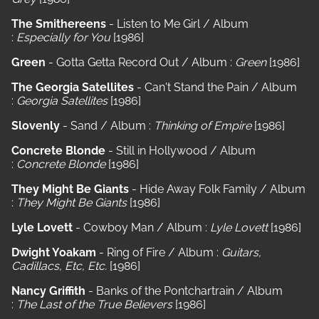
The Smithereens
- Listen to Me Girl / Album
:
Especially for You
[1986]
Green
- Gotta Getta Record Out / Album :
Green
[1986]
The Georgia Satellites
- Can't Stand the Pain / Album
:
Georgia Satellites
[1986]
Slovenly
- Sand / Album :
Thinking of Empire
[1986]
Concrete Blonde
- Still in Hollywood / Album
:
Concrete Blonde
[1986]
They Might Be Giants
- Hide Away Folk Family / Album
:
They Might Be Giants
[1986]
Lyle Lovett
- Cowboy Man / Album :
Lyle Lovett
[1986]
Dwight Yoakam
- Ring of Fire / Album :
Guitars,
Cadillacs, Etc, Etc.
[1986]
Nancy Griffith
- Banks of the Pontchartrain / Album
:
The Last of the True Believers
[1986]