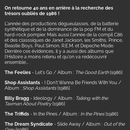
On retourne 40 ans en arrière à la recherche des
trésors oubliés de 1986 !
L'année des productions dégueulasses, de la batterie
synthétique et de la dominance de la pop FM et du
hard-rock pompier. Mais aussi l'année de la compil C86
et des classsiques de Janet Jackson, les Smiths, Prince,
Beastie Boys, Paul Simon, R.E.M. et Depeche Mode.
Derrière ces évidences, il y a aussi des albums que
l'Histoire a moins retenu et qu'on va redécouvrir
ensemble...
The Feelies
- Let's Go / Album :
The Good Earth
[1986]
Shop Assistants
- I Don't Wanna Be Friends With You /
Album :
Shop Assistants
[1986]
Billy Bragg
- Ideology / Album :
Talking with the
Taxman About Poetry
[1986]
The Triffids
- In the Pines / Album :
In the Pines
[1986]
The Dream Syndicate
- Slide Away / Album :
Out of the
Grey
[1986]