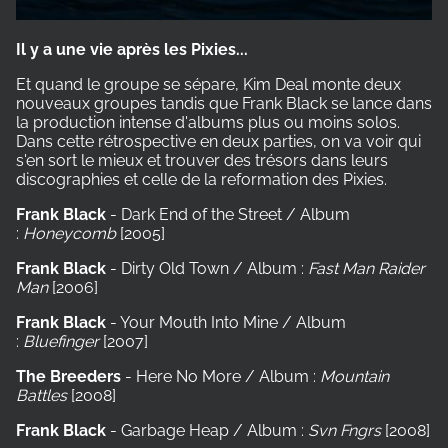
Il y a une vie après les Pixies...
Et quand le groupe se sépare, Kim Deal monte deux
nouveaux groupes tandis que Frank Black se lance dans
la production intense d'albums plus ou moins solos.
Dans cette rétrospective en deux parties, on va voir qui
s'en sort le mieux et trouver des trésors dans leurs
discographies et celle de la reformation des Pixies.
Frank Black
- Dark End of the Street / Album
:
Honeycomb
[2005]
Frank Black
- Dirty Old Town / Album :
Fast Man Raider
Man
[2006]
Frank Black
- Your Mouth Into Mine / Album
:
Bluefinger
[2007]
The Breeders
- Here No More / Album :
Mountain
Battles
[2008]
Frank Black
- Garbage Heap / Album :
Svn Fngrs
[2008]