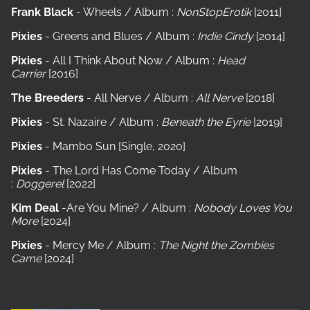
Frank Black
- Wheels / Album :
NonStopErotik
[2011]
Pixies
- Greens and Blues / Album :
Indie Cindy
[2014]
Pixies
- All I Think About Now / Album :
Head
Carrier
[2016]
The Breeders
- All Nerve / Album :
All Nerve
[2018]
Pixies
- St. Nazaire / Album :
Beneath the Eyrie
[2019]
Pixies
- Mambo Sun [Single, 2020]
Pixies
- The Lord Has Come Today / Album
:
Doggerel
[2022]
Kim Deal
-Are You Mine? / Album :
Nobody Loves You
More
[2024]
Pixies
- Mercy Me / Album :
The Night the Zombies
Came
[2024]