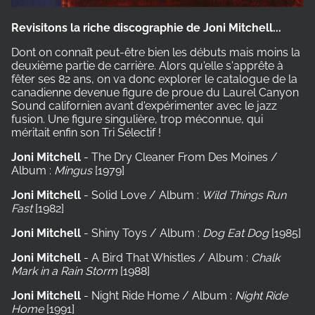
Revisitons la riche discographie de Joni Mitchell...
Dont on connaît peut-être bien les débuts mais moins la
deuxième partie de carrière. Alors qu'elle s'apprête à
fêter ses 82 ans, on va donc explorer le catalogue de la
canadienne devenue figure de proue du Laurel Canyon
Sound californien avant d'expérimenter avec le jazz
fusion. Une figure singulière, trop méconnue, qui
méritait enfin son Tri Sélectif !
Joni Mitchell
- The Dry Cleaner From Des Moines /
Album :
Mingus
[1979]
Joni Mitchell
- Solid Love / Album :
Wild Things Run
Fast
[1982]
Joni Mitchell
- Shiny Toys / Album :
Dog Eat Dog
[1985]
Joni Mitchell
- A Bird That Whistles / Album :
Chalk
Mark in a Rain Storm
[1988]
Joni Mitchell
- Night Ride Home / Album :
Night Ride
Home
[1991]