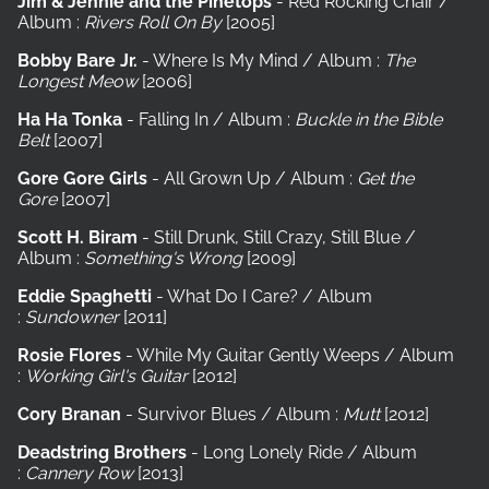
Jim & Jennie and the Pinetops
- Red Rocking Chair /
Album :
Rivers Roll On By
[2005]
Bobby Bare Jr.
- Where Is My Mind / Album :
The
Longest Meow
[2006]
Ha Ha Tonka
- Falling In / Album :
Buckle in the Bible
Belt
[2007]
Gore Gore Girls
- All Grown Up / Album :
Get the
Gore
[2007]
Scott H. Biram
- Still Drunk, Still Crazy, Still Blue /
Album :
Something's Wrong
[2009]
Eddie Spaghetti
- What Do I Care? / Album
:
Sundowner
[2011]
Rosie Flores
- While My Guitar Gently Weeps / Album
:
Working Girl's Guitar
[2012]
Cory Branan
- Survivor Blues / Album :
Mutt
[2012]
Deadstring Brothers
- Long Lonely Ride / Album
:
Cannery Row
[2013]