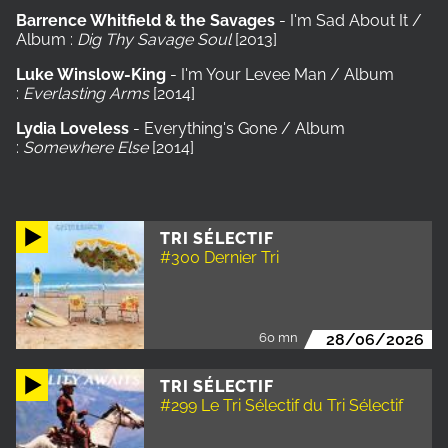
Barrence Whitfield & the Savages
- I'm Sad About It /
Album :
Dig Thy Savage Soul
[2013]
Luke Winslow-King
- I'm Your Levee Man / Album
:
Everlasting Arms
[2014]
Lydia Loveless
- Everything's Gone / Album
:
Somewhere Else
[2014]
TRI SÉLECTIF
#300 Dernier Tri
60 mn
28/06/2026
TRI SÉLECTIF
#299 Le Tri Sélectif du Tri Sélectif