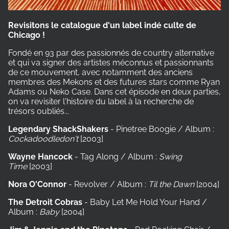
Revisitons le catalogue d'un label indé culte de
Chicago !
Fondé en 93 par des passionnés de country alternative
et qui va signer des artistes méconnus et passionnants
de ce mouvement, avec notamment des anciens
membres des Mekons et des futures stars comme Ryan
Adams ou Neko Case. Dans cet épisode en deux parties,
on va revisiter l'histoire du label à la recherche de
trésors oubliés...
Legendary ShackShakers
- Pinetree Boogie / Album :
Cockadoodledon't
[2003]
Wayne Hancock
- Tag Along / Album :
Swing
Time
[2003]
Nora O'Connor
- Revolver / Album :
Til the Dawn
[2004]
The Detroit Cobras
- Baby Let Me Hold Your Hand /
Album :
Baby
[2004]