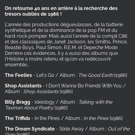
On retourne 40 ans en arrière à la recherche des
trésors oubliés de 1986 !
L'année des productions dégueulasses, de la batterie
synthétique et de la dominance de la pop FM et du
hard-rock pompier. Mais aussi l'année de la compil C86
et des classsiques de Janet Jackson, les Smiths, Prince,
Beastie Boys, Paul Simon, R.E.M. et Depeche Mode.
Derrière ces évidences, il y a aussi des albums que
l'Histoire a moins retenu et qu'on va redécouvrir
ensemble...
The Feelies
- Let's Go / Album :
The Good Earth
[1986]
Shop Assistants
- I Don't Wanna Be Friends With You /
Album :
Shop Assistants
[1986]
Billy Bragg
- Ideology / Album :
Talking with the
Taxman About Poetry
[1986]
The Triffids
- In the Pines / Album :
In the Pines
[1986]
The Dream Syndicate
- Slide Away / Album :
Out of the
Grey
[1986]