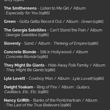
The Smithereens
- Listen to Me Girl / Album
:
Especially for You
[1986]
Green
- Gotta Getta Record Out / Album :
Green
[1986]
The Georgia Satellites
- Can't Stand the Pain / Album
:
Georgia Satellites
[1986]
Slovenly
- Sand / Album :
Thinking of Empire
[1986]
Concrete Blonde
- Still in Hollywood / Album
:
Concrete Blonde
[1986]
They Might Be Giants
- Hide Away Folk Family / Album
:
They Might Be Giants
[1986]
Lyle Lovett
- Cowboy Man / Album :
Lyle Lovett
[1986]
Dwight Yoakam
- Ring of Fire / Album :
Guitars,
Cadillacs, Etc, Etc.
[1986]
Nancy Griffith
- Banks of the Pontchartrain / Album
:
The Last of the True Believers
[1986]