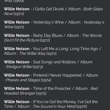
Way
[1969]
Willie Nelson
- I Gotta Get Drunk / Album :
Both Sides
Now
[1970]
Willie Nelson
- Yesterday's Wine / Album :
Yesterday's
Wine
[1971]
Willie Nelson
- Rainy Day Blues / Album :
The Words
Don't Fit the Picture
[1972]
Willie Nelson
- You Left Me a Long, Long Time Ago /
Album :
The Willie Way
[1972]
Willie Nelson
- Sad Songs and Waltzes / Album
:
Shotgun Willie
[1973]
Willie Nelson
- Pretend I Never Happened / Album
:
Phases and Stages
[1974]
Willie Nelson
- Time of the Preacher / Album :
Red
Headed Stranger
[1975]
Willie Nelson
- If You've Got the Money, I've Got the
Time / Album :
The Sound in Your Mind
[1976]