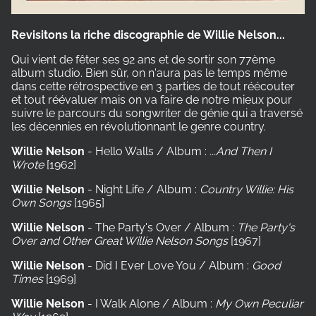
Revisitons la riche discographie de Willie Nelson...
Qui vient de fêter ses 92 ans et de sortir son 77ème
album studio. Bien sûr, on n'aura pas le temps même
dans cette rétrospective en 3 parties de tout réécouter
et tout réévaluer mais on va faire de notre mieux pour
suivre le parcours du songwriter de génie qui a traversé
les décennies en révolutionnant le genre country.
Willie Nelson
- Hello Walls / Album :
...And Then I
Wrote
[1962]
Willie Nelson
- Night Life / Album :
Country Willie: His
Own Songs
[1965]
Willie Nelson
- The Party's Over / Album :
The Party's
Over and Other Great Willie Nelson Songs
[1967]
Willie Nelson
- Did I Ever Love You / Album :
Good
Times
[1969]
Willie Nelson
- I Walk Alone / Album :
My Own Peculiar