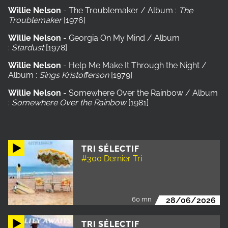
Willie Nelson
- The Troublemaker / Album :
The
Troublemaker
[1976]
Willie Nelson
- Georgia On My Mind / Album
:
Stardust
[1978]
Willie Nelson
- Help Me Make It Through the Night /
Album :
Sings Kristofferson
[1979]
Willie Nelson
- Somewhere Over the Rainbow / Album
:
Somewhere Over the Rainbow
[1981]
TRI SÉLECTIF
#300 Dernier Tri
60 mn
28/06/2026
TRI SÉLECTIF