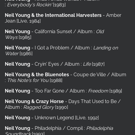
:
Everybody's Rockin'
[1983]
Neil Young & the International Harvesters
- Amber
Jean
[Live, 1984]
Neil Young
- California Sunset / Album :
Old
Ways
[1985]
Neil Young
- I Got a Problem / Album :
Landing on
Water
[1986]
Neil Young
- Cryin' Eyes / Album :
Life
[1987]
Neil Young & the Bluenotes
- Coupe de Ville / Album
:
This Note's for You
[1988]
Neil Young
- Too Far Gone / Album :
Freedom
[1989]
Neil Young & Crazy Horse
- Days That Used to Be /
Album :
Ragged Glory
[1990]
Neil Young
- Unknown Legend [Live, 1992]
Neil Young
- Philadelphia / Compil :
Philadelphia
Soundtrack
[1993]