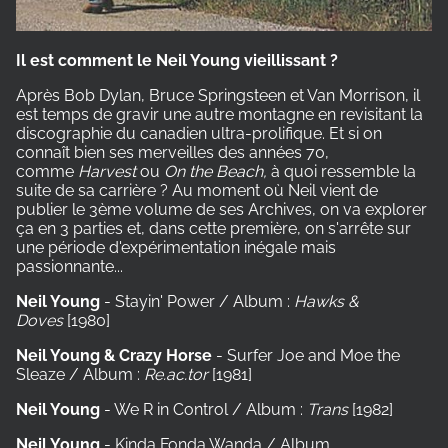
Il est comment le Neil Young vieillissant ?
Après Bob Dylan, Bruce Springsteen et Van Morrison, il
est temps de gravir une autre montagne en revisitant la
discographie du canadien ultra-prolifique. Et si on
connaît bien ses merveilles des années 70,
comme
Harvest
ou
On the Beach,
à quoi ressemble la
suite de sa carrière ? Au moment où Neil vient de
publier le 3ème volume de ses Archives, on va explorer
ça en 3 parties et, dans cette première, on s'arrête sur
une période d'expérimentation inégale mais
passionnante...
Neil Young
- Stayin' Power / Album :
Hawks &
Doves
[1980]
Neil Young & Crazy Horse
- Surfer Joe and Moe the
Sleaze / Album :
Re.ac.tor
[1981]
Neil Young
- We R in Control / Album :
Trans
[1982]
Neil Young
- Kinda Fonda Wanda / Album