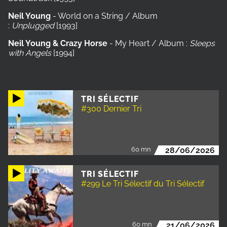
Neil Young
- World on a String / Album
:
Unplugged
[1993]
Neil Young & Crazy Horse
- My Heart / Album :
Sleeps
with Angels
[1994]
TRI SÉLECTIF
#300 Dernier Tri
60 mn
28/06/2026
TRI SÉLECTIF
#299 Le Tri Sélectif du Tri Sélectif
60 mn
21/06/2026