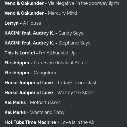
Xeno & Oaklander -
Via Negativa (in the doorway light)
Xeno & Oaklander -
Mercury Mind
Lerryn -
A House
KACIMI feat. Audrey K. -
Candy Says
KACIMI feat. Audrey K. -
Stephanie Says
This Is Lorelei -
I'm All Fucked Up
Fleshripper -
Putrescine Inhalant Abuse
Fleshripper -
Coagulum
Horse Jumper of Love -
Today's Iconoclast
Horse Jumper of Love -
Wait by the Stairs
Kal Marks -
Motherfuckers
Kal Marks -
Wasteland Baby
Hot Tubs Time Machine -
Love Is in the Air