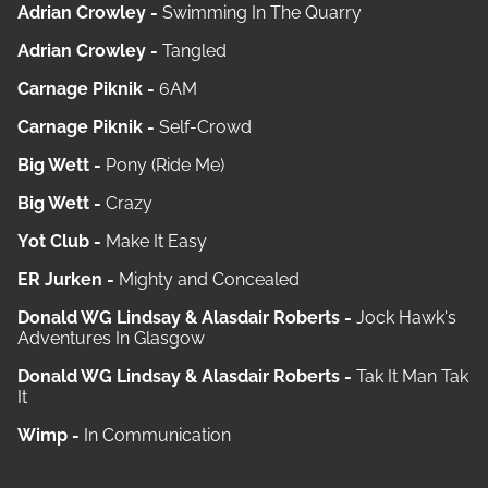
Adrian Crowley -
Swimming In The Quarry
Adrian Crowley -
Tangled
Carnage Piknik -
6AM
Carnage Piknik -
Self-Crowd
Big Wett -
Pony (Ride Me)
Big Wett -
Crazy
Yot Club -
Make It Easy
ER Jurken -
Mighty and Concealed
Donald WG Lindsay & Alasdair Roberts -
Jock Hawk's
Adventures In Glasgow
Donald WG Lindsay & Alasdair Roberts -
Tak It Man Tak
It
Wimp -
In Communication