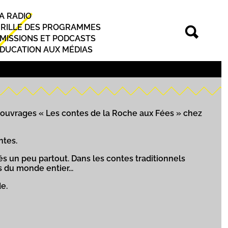
A RADIO
rincipal
RILLE DES PROGRAMMES
MISSIONS ET PODCASTS
DUCATION AUX MÉDIAS
 3 ouvrages « Les contes de la Roche aux Fées » chez
ntes.
és un peu partout. Dans les contes traditionnels
s du monde entier...
de.