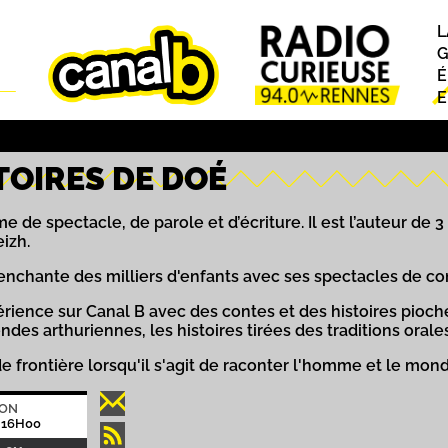
L
P
G
É
E
TOIRES DE DOÉ
 de spectacle, de parole et d’écriture. Il est l’auteur de
izh.
l enchante des milliers d'enfants avec ses spectacles de co
périence sur Canal B avec des contes et des histoires pioch
ndes arthuriennes, les histoires tirées des traditions orale
de frontière lorsqu'il s'agit de raconter l'homme et le mon
ION
 16H00