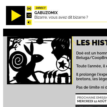
Aller
DIRECT
au
GABUZOMIX
contenu
Bizarre, vous avez dit bizarre ?
principal
LES HIS
Doé est un homme
Beluga/CoopBre
Toute l’année, i
Il prolonge l'ex
bretons, les lége
Pas de limite ni 
PROCHAINE EMISS
MERCREDI 12 AOÛT