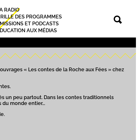
A RADIO
rincipal
RILLE DES PROGRAMMES
MISSIONS ET PODCASTS
DUCATION AUX MÉDIAS
 3 ouvrages « Les contes de la Roche aux Fées » chez
ntes.
és un peu partout. Dans les contes traditionnels
s du monde entier...
de.