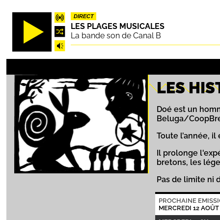
Aller
DIRECT
au
LES PLAGES MUSICALES
contenu
La bande son de Canal B
principal
LES HIS
Doé est un homme
Beluga/CoopBre
Toute l’année, i
Il prolonge l'ex
bretons, les lége
Pas de limite ni 
PROCHAINE EMISS
MERCREDI 12 AOÛT