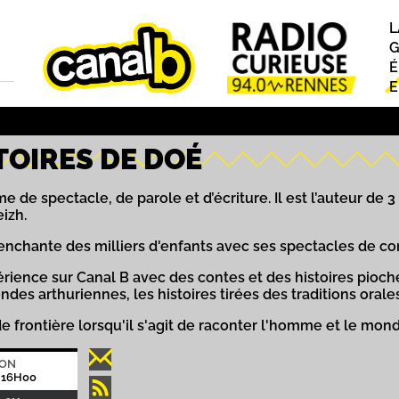
L
P
G
É
E
TOIRES DE DOÉ
 de spectacle, de parole et d’écriture. Il est l’auteur de
izh.
l enchante des milliers d'enfants avec ses spectacles de co
périence sur Canal B avec des contes et des histoires pioch
ndes arthuriennes, les histoires tirées des traditions orale
de frontière lorsqu'il s'agit de raconter l'homme et le mon
ION
 16H00