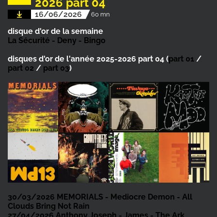
2026 part 04
16/06/2026
60 mn
disque d'or de la semaine
La Sécurité - Deny - Bingo
disques d'or de l'année 2025-2026 part 04 (
part 01
/
part 02
/
part 03
)
30/03/2026
MEMORIALS - Mediocre Demon - All
Clouds Bring Not Rain
27/04/2026
Anthony Joseph - James - The Ark