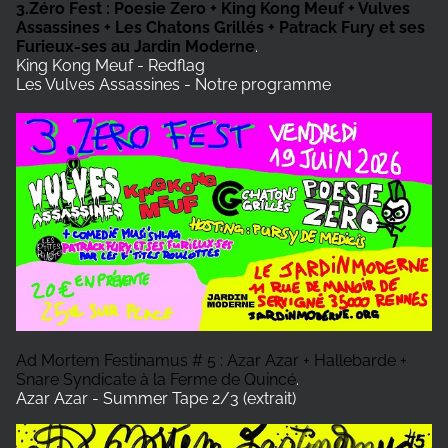
3.Zéro Fest : Poesie Zero + King Kong Meuf + Vulves
Assassines + Les Chatons Grillés + Patrack Fury et ses
Furieux-ses au Jardin Moderne
.
King Kong Meuf - Redflag
Les Vulves Assassines - Notre programme
Ad Mortem Festinamus # 5 : Azar Azar + Hallebarde +
Snare Syndicate à la Ferme de Quincé
.
Azar Azar - Summer Tape 2/3 (extrait)