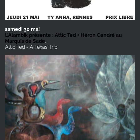
samedi 30 mai
L'Alambik présente : Attic Ted + Héron Cendré au
Marquis de Sade
.
Attic Ted - A Texas Trip