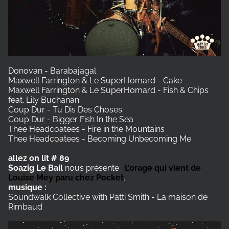
Donovan - Barabajagal
Maxwell Farrington & Le SuperHomard - Cake
Maxwell Farrington & Le SuperHomard - Fish & Chips
feat. Lily Buchanan
Coup Dur - Tu Dis Des Choses
Coup Dur - Bigger Fish In the Sea
Thee Headcoatees - Fire in the Mountains
Thee Headcoatees - Becoming Unbecoming Me
allez on lit # 89
Soazig Le Bail
nous présente :
L’orage qui vient de
Louise Mey paru chez Pocket
.
musique :
Soundwalk Collective with Patti Smith - La maison de
Rimbaud