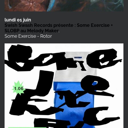
lundi 01 juin
Swish Swash Records présente : Some Exercise +
SLOBP au Melody Maker
.
Some Exercise - Rotor