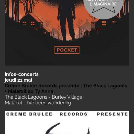
infos-concerts
jeudi 21 mai
Crème Brûlée Records présente : The Black Lagoons
+ Malarxit au Ty Anna
.
The Black Lagoons - Burley Village
Malarxit - I've been wondering