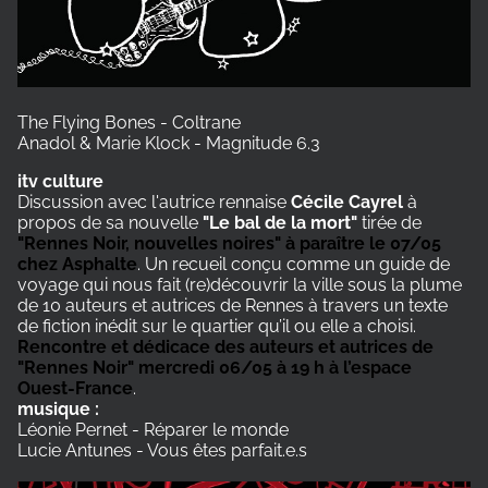
The Flying Bones - Coltrane
Anadol & Marie Klock - Magnitude 6.3
itv culture
Discussion avec l'autrice rennaise
Cécile Cayrel
à
propos de sa nouvelle
"Le bal de la mort"
tirée de
"Rennes Noir, nouvelles noires" à paraître le 07/05
chez Asphalte
. Un recueil conçu comme un guide de
voyage qui nous fait (re)découvrir la ville sous la plume
de 10 auteurs et autrices de Rennes à travers un texte
de fiction inédit sur le quartier qu’il ou elle a choisi.
Rencontre et dédicace des auteurs et autrices de
"Rennes Noir" mercredi 06/05 à 19 h à l’espace
Ouest-France
.
musique :
Léonie Pernet - Réparer le monde
Lucie Antunes - Vous êtes parfait.e.s