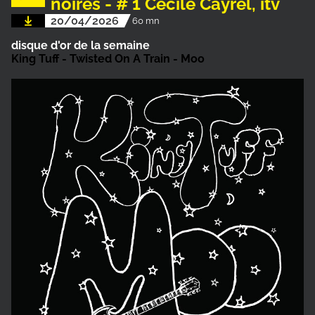
noires - # 1 Cécile Cayrel, itv
20/04/2026
60 mn
disque d'or de la semaine
King Tuff - Twisted On A Train - Moo