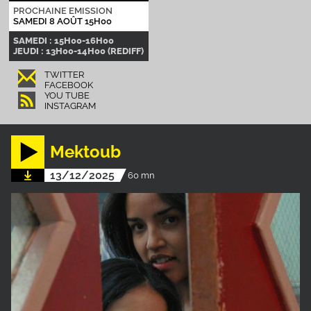
PROCHAINE EMISSION
SAMEDI 8 AOÛT 15H00
SAMEDI : 15H00-16H00
JEUDI : 13H00-14H00 (REDIFF)
TWITTER
FACEBOOK
YOU TUBE
INSTAGRAM
Mektoub
13/12/2025
60 mn