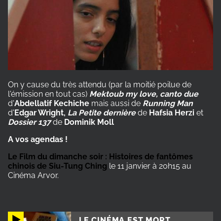
On y cause du très attendu (par la moitié poilue de
l'émission en tout cas)
Mektoub my love, canto due
d'
Abdellatif Kechiche
mais aussi de
Running Man
d'
Edgar Wright,
La Petite dernière
de
Hafsia Herzi
et
Dossier 137
de
Dominik Moll
A vos agendas !
Le Film du dimanche soir : Histoires de fantômes
chinois de Siu-Tung Ching
le 11 janvier à 20h15 au
Cinéma Arvor.
LE CINÉMA EST MORT