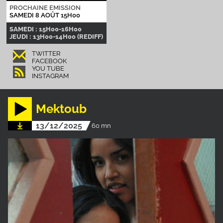
PROCHAINE EMISSION
SAMEDI 8 AOÛT 15H00
SAMEDI : 15H00-16H00
JEUDI : 13H00-14H00 (REDIFF)
TWITTER
FACEBOOK
YOU TUBE
INSTAGRAM
Mektoub
13/12/2025
60 mn