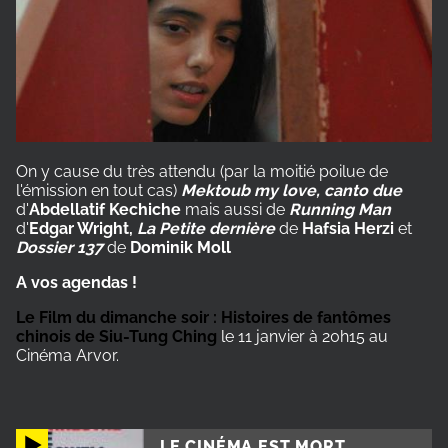
On y cause du très attendu (par la moitié poilue de
l'émission en tout cas)
Mektoub my love, canto due
d'
Abdellatif Kechiche
mais aussi de
Running Man
d'
Edgar Wright,
La Petite dernière
de
Hafsia Herzi
et
Dossier 137
de
Dominik Moll
A vos agendas !
Le Film du dimanche soir : Histoires de fantômes
chinois de Siu-Tung Ching
le 11 janvier à 20h15 au
Cinéma Arvor.
LE CINÉMA EST MORT