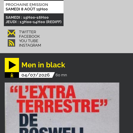
PROCHAINE EMISSION
SAMEDI 8 AOÛT 15H00
SAMEDI : 15H00-16H00
JEUDI : 13H00-14H00 (REDIFF)
TWITTER
FACEBOOK
YOU TUBE
INSTAGRAM
Men in black
04/07/2026
60 mn