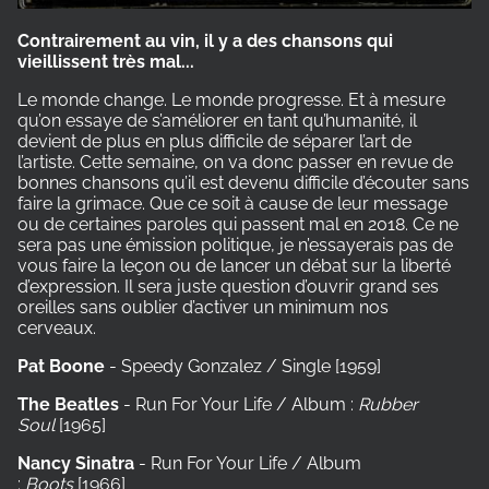
Contrairement au vin, il y a des chansons qui
vieillissent très mal...
Le monde change. Le monde progresse. Et à mesure
qu’on essaye de s’améliorer en tant qu’humanité, il
devient de plus en plus difficile de séparer l’art de
l’artiste. Cette semaine, on va donc passer en revue de
bonnes chansons qu’il est devenu difficile d’écouter sans
faire la grimace. Que ce soit à cause de leur message
ou de certaines paroles qui passent mal en 2018. Ce ne
sera pas une émission politique, je n’essayerais pas de
vous faire la leçon ou de lancer un débat sur la liberté
d’expression. Il sera juste question d’ouvrir grand ses
oreilles sans oublier d’activer un minimum nos
cerveaux.
Pat Boone
- Speedy Gonzalez / Single
[1959]
The Beatles
- Run For Your Life / Album :
Rubber
Soul
[1965]
Nancy Sinatra
- Run For Your Life / Album
:
Boots
[1966]