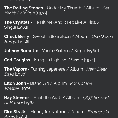
The Rolling Stones
- Under My Thumb / Album :
Get
Yer Ya-Ya's Out!
[1970]
The Crystals
- He Hit Me (And It Felt Like A Kiss) /
Single
[1962]
Chuck Berry
- Sweet Little Sixteen / Album :
One Dozen
Berrys
[1958]
Johnny Burnette
- You're Sixteen / Single
[1960]
Carl Douglas
- Kung Fu Fighting / Single [1974]
The Vapors
- Turning Japanese / Album :
New Clear
Days
[1980]
Elton John
- Island Girl / Album :
Rock of the
Westies
[1975]
Ray Stevens
- Ahab the Arab / Album :
1,837 Seconds
of Humor
[1962]
Dire Straits
- Money for Nothing / Album :
Brothers in
Arms
[1985]