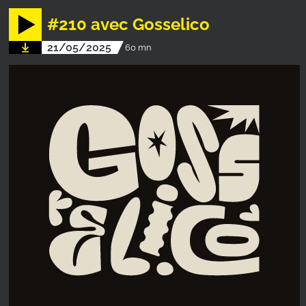
#210 avec Gosselico
21/05/2025
60 mn