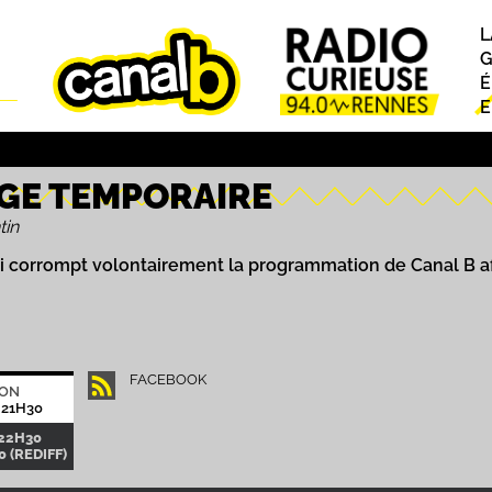
L
P
G
É
E
GE TEMPORAIRE
tin
i corrompt volontairement la programmation de Canal B a
FACEBOOK
ION
 21H30
-22H30
 (REDIFF)