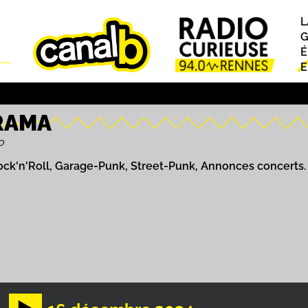
L
P
G
É
E
RAMA
o
ock'n'Roll, Garage-Punk, Street-Punk, Annonces concerts.