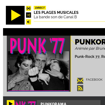
Aller
DIRECT
au
LES PLAGES MUSICALES
contenu
La bande son de Canal B
principal
PUNKO
Animée par Brun
Punk-Rock 77, R
FACEBOOK
PUNKORAMA