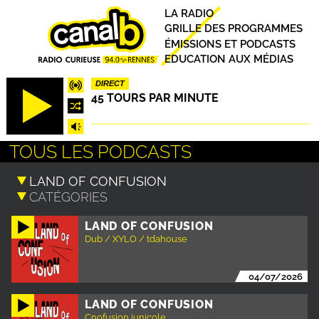
Aller
Principal
LA RADIO
au
GRILLE DES PROGRAMMES
contenu
ÉMISSIONS ET PODCASTS
principal
EDUCATION AUX MÉDIAS
DIRECT
45 TOURS PAR MINUTE
TOUS LES PODCASTS
LAND OF CONFUSION
Dub / XYLO / tdahouse
04/07/2026
LAND OF CONFUSION
Cnofusion junicole