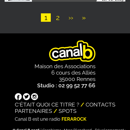
Page
1
Page
2
Page
››
Dernière
»
suivante
page
Pagination
Maison des Associations
6 cours des Alliés
35000 Rennes
Studio : 02 99 52 77 66
C'ÉTAIT QUOI CE TITRE ?
CONTACTS
PARTENAIRES
SPOTS
Canal B est une radio
FERAROCK