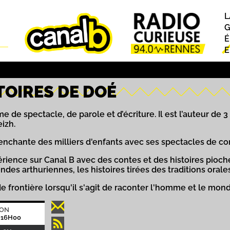
L
P
G
É
E
TOIRES DE DOÉ
 de spectacle, de parole et d’écriture. Il est l’auteur de
izh.
l enchante des milliers d'enfants avec ses spectacles de co
périence sur Canal B avec des contes et des histoires pioch
ndes arthuriennes, les histoires tirées des traditions orale
de frontière lorsqu'il s'agit de raconter l'homme et le mon
ION
 16H00