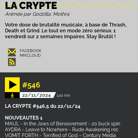
LA CRYPTE
Animée par Godzilla, Mothra
Votre dose de brutalité musicale, à base de Thrash,
Death et Grind. Le tout en mode zéro sérieux. 1
vendredi sur 2 semaines impaires. Stay Brutôl !
FACEBOOK
MIXCLOUD
#546
22/11/2024
120 mn
LA CRYPTE #546,5 du 22/11/24
NOUVEAUTES
1
MAUL - In the Jaws of Bereavement - 20 buck spin
AYDRA - Leave to Nowhere - Rude Awakening rec
VOMIT FORTH - Terrified of God – Century Media