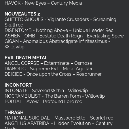
HAVOK - New Eyes – Century Media
NOUVEAUTES
2
GHETTO GHOULS - Vigilante Crusaders - Screaming
Skull rec
DISENTOMB - Nothing Above – Unique Leader Rec
ASHEN TOMB - Ecstatic Death Reign - Everlasting Spew
GIGAN - Anomalous Abstractigate Infinitessimus -
Willowtip
EVIL
DEATH
METAL
ANGEL CORPSE – Exterminate – Osmose
DIABOLIC - Supreme Evil - Metal Age Rec
DEICIDE - Once upon the Cross – Roadrunner
INCONFORT
INTONATE - Severed Within - Willowtip
NOCTAMBULIST - The Barren Form - Willowtip
PORTAL - Avow - Profound Lore rec
THRASH
NATIONAL SUICIDAL – Massacre Elite – Scarlet rec
ANGELUS APATRIDA – Hidden Evolution – Century
Media