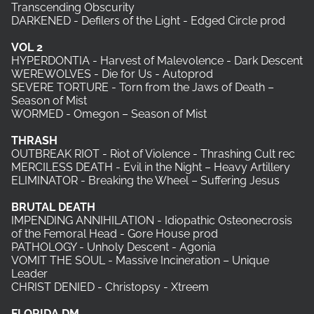
Transcending Obscurity
DARKENED - Defilers of the Light - Edged Circle prod
VOL
2
HYPERDONTIA - Harvest of Malevolence - Dark Descent
WEREWOLVES - Die for Us - Autoprod
SEVERE TORTURE - Torn from the Jaws of Death –
Season of Mist
WORMED - Omegon – Season of Mist
THRASH
OUTBREAK RIOT - Riot of Violence - Thrashing Cult rec
MERCILESS DEATH - Evil in the Night – Heavy Artillery
ELIMINATOR - Breaking the Wheel – Suffering Jesus
BRUTAL
DEATH
IMPENDING ANNIHILATION - Idiopathic Osteonecrosis
of the Femoral Head - Gore House prod
PATHOLOGY - Unholy Descent - Agonia
VOMIT THE SOUL - Massive Incineration – Unique
Leader
CHRIST DENIED - Christopsy - Xtreem
FLORIDA
DM