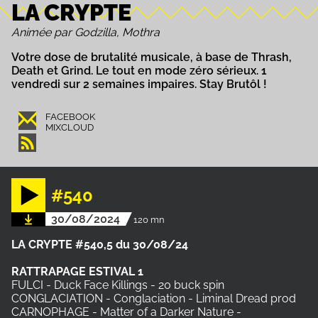
LA CRYPTE
Animée par Godzilla, Mothra
Votre dose de brutalité musicale, à base de Thrash,
Death et Grind. Le tout en mode zéro sérieux. 1
vendredi sur 2 semaines impaires. Stay Brutôl !
FACEBOOK
MIXCLOUD
#540
30/08/2024
120 mn
LA CRYPTE #540,5 du 30/08/24
RATTRAPAGE
ESTIVAL
1
FULCI - Duck Face Killings - 20 buck spin
CONGLACIATION - Conglaciation - Liminal Dread prod
CARNOPHAGE - Matter of a Darker Nature -