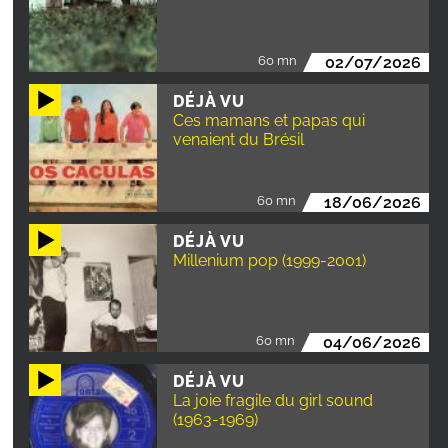
60 mn
02/07/2026
DÉJÀ VU
Ces mamans et papas qui
venaient du Brésil
60 mn
18/06/2026
DÉJÀ VU
Millenium pop (1999-2001)
60 mn
04/06/2026
DÉJÀ VU
La joie fragile du girl sound
(1963-1969)