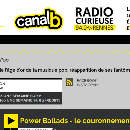
L
P
G
É
E
U
 Pop
 l’âge d’or de la musique pop, réapparition de ses fantô
FACEBOOK
ION
INSTAGRAM
00
00 UNE SEMAINE SUR 2
H00 UNE SEMAINE SUR 2 (REDIFF)
Power Ballads - le couronnement