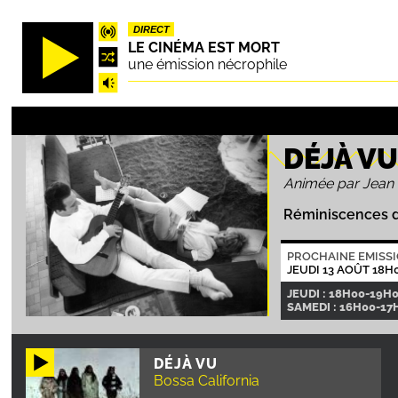
Aller
DIRECT
au
LE CINÉMA EST MORT
contenu
une émission nécrophile
principal
DÉJÀ V
Animée par Jean
Réminiscences de
PROCHAINE EMISS
JEUDI 13 AOÛT 18H
JEUDI : 18H00-19H
SAMEDI : 16H00-17
DÉJÀ VU
Bossa California