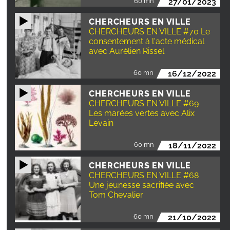
60 mn
27/01/2023
CHERCHEURS EN VILLE
CHERCHEURS EN VILLE #70 Le
consentement à l'acte médical
avec Aurélien Rissel
60 mn
16/12/2022
CHERCHEURS EN VILLE
CHERCHEURS EN VILLE #69
Les marées vertes avec Alix
Levain
60 mn
18/11/2022
CHERCHEURS EN VILLE
CHERCHEURS EN VILLE #68
Une jeunesse sacrifiée avec
Tom Chevalier
60 mn
21/10/2022