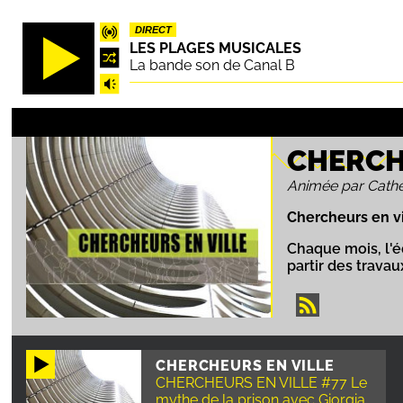
Aller
DIRECT
au
LES PLAGES MUSICALES
contenu
La bande son de Canal B
principal
CHERCH
Animée par Cathe
Chercheurs en vi
Chaque mois, l'
partir des trava
CHERCHEURS EN VILLE
CHERCHEURS EN VILLE #77 Le
mythe de la prison avec Giorgia