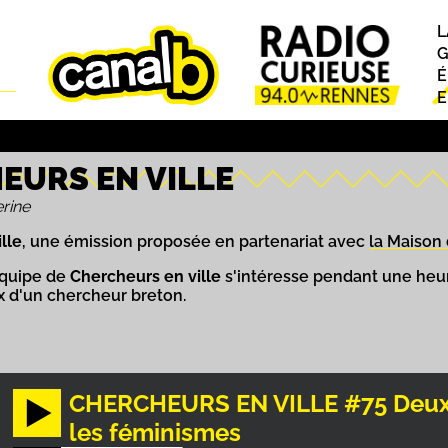
L
P
G
É
E
EURS EN VILLE
rine
lle
, une émission proposée en partenariat avec
la Maison
équipe de
Chercheurs en ville
s'intéresse pendant une heur
ux d'un chercheur breton.
CHERCHEURS EN VILLE #75 Deux 
les féminismes