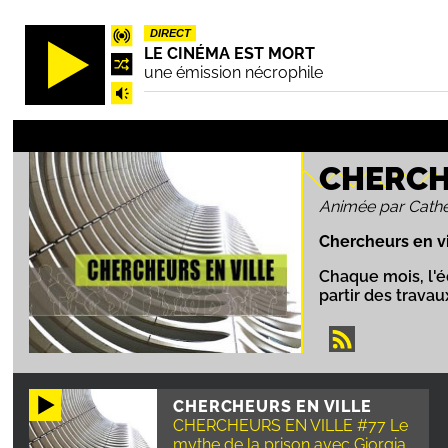
Aller
DIRECT
au
LE CINÉMA EST MORT
contenu
une émission nécrophile
principal
CHERCH
Animée par Cathe
Chercheurs en vi
Chaque mois, l'
partir des trava
CHERCHEURS EN VILLE
CHERCHEURS EN VILLE #77 Le
mythe de la prison avec Giorgia