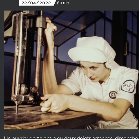
22/04/2022
60 mn
Un ouvrier de 50 ans a eu deux doigts arrachés, dimanche 2