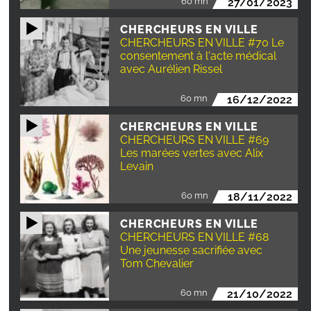
60 mn
27/01/2023
CHERCHEURS EN VILLE
CHERCHEURS EN VILLE #70 Le
consentement à l'acte médical
avec Aurélien Rissel
60 mn
16/12/2022
CHERCHEURS EN VILLE
CHERCHEURS EN VILLE #69
Les marées vertes avec Alix
Levain
60 mn
18/11/2022
CHERCHEURS EN VILLE
CHERCHEURS EN VILLE #68
Une jeunesse sacrifiée avec
Tom Chevalier
60 mn
21/10/2022