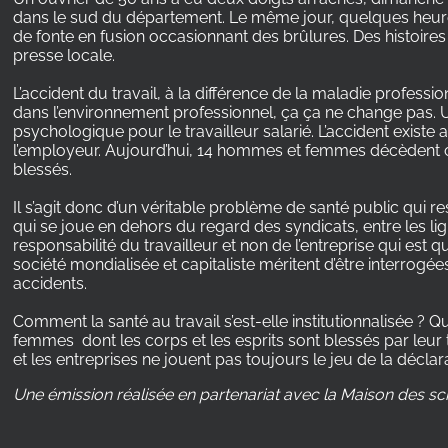
dans le sud du département. Le même jour, quelques heur
de fonte en fusion occasionnant des brûlures. Des histoire
presse locale.
L’accident du travail, à la différence de la maladie profess
dans l’environnement professionnel, ça ça ne change pa
psychologique pour le travailleur salarié. L’accident existe 
l’employeur. Aujourd’hui, 14 hommes et femmes décèdent c
blessés.
Il s’agit donc d’un véritable problème de santé public qui 
qui se joue en dehors du regard des syndicats, entre les lig
responsabilité du travailleur et non de l’entreprise qui est q
société mondialisée et capitaliste méritent d’être interrogée
accidents.
Comment la santé au travail s’est-elle institutionnalisée ? Q
femmes dont les corps et les esprits sont blessés par leur t
et les entreprises ne jouent pas toujours le jeu de la décla
Une émission réalisée en partenariat avec la Maison des 