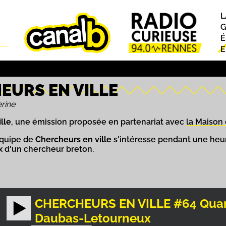
L
P
G
É
E
EURS EN VILLE
rine
lle
, une émission proposée en partenariat avec
la Maison
équipe de
Chercheurs en ville
s'intéresse pendant une heur
ux d'un chercheur breton.
CHERCHEURS EN VILLE #64 Quand 
Daubas-Letourneux