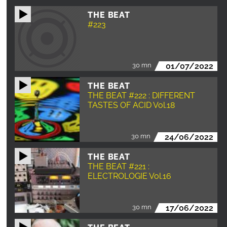
THE BEAT
#223
30 mn
01/07/2022
THE BEAT
THE BEAT #222 : DIFFERENT
TASTES OF ACID Vol.18
30 mn
24/06/2022
THE BEAT
THE BEAT #221 :
ELECTROLOGIE Vol.16
30 mn
17/06/2022