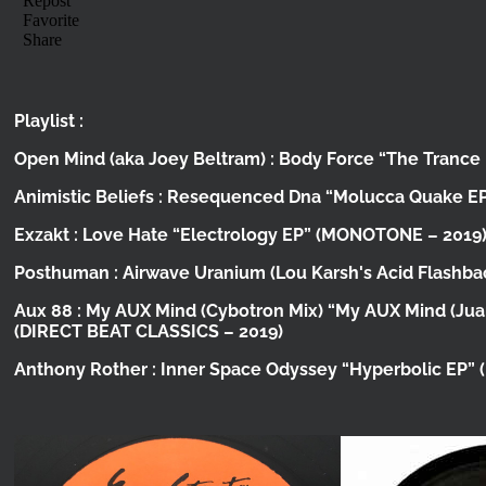
Playlist :
Open Mind (aka Joey Beltram) :
Body Force
“The Trance
Animistic Beliefs :
Resequenced Dna
“Molucca Quake E
Exzakt :
Love Hate
“Electrology EP”
(MONOTONE – 2019
Posthuman :
Airwave Uranium (Lou Karsh's Acid Flashba
Aux 88 :
My AUX Mind (Cybotron Mix)
“My AUX Mind (Jua
(DIRECT BEAT CLASSICS – 2019)
Anthony Rother :
Inner Space Odyssey
“Hyperbolic EP”