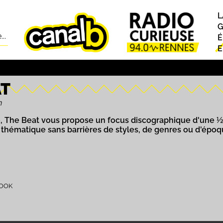
L
P
G
..
É
E
AT
h
The Beat vous propose un focus discographique d'une ½ h 
thématique sans barrières de styles, de genres ou d'époque
BOOK