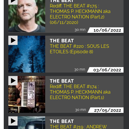
THE BEAT
Rediff. THE BEAT #175 :
THOMAS P. HECKMANN aka
ELECTRO NATION (Part.2)
(06/11/2020)
30 mn
10/06/2022
THE BEAT
THE BEAT #220 : SOUS LES
ETOILES (Episode 8)
30 mn
03/06/2022
THE BEAT
Rediff. THE BEAT #174 :
THOMAS P. HECKMANN aka
ELECTRO NATION (Part.1)
30 mn
27/05/2022
THE BEAT
THE BEAT #219 : ANDREW