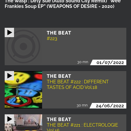
The Wasp :
Dirty Sue (Auto Sound City Remix)
“Wee
Frankies Soup EP”
(WEAPONS OF DESIRE - 2020)
THE BEAT
#223
30 mn
01/07/2022
THE BEAT
THE BEAT #222 : DIFFERENT
TASTES OF ACID Vol.18
30 mn
24/06/2022
THE BEAT
THE BEAT #221 : ELECTROLOGIE
Vol.16