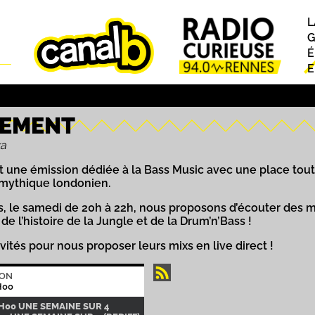
L
P
G
É
E
LEMENT
ka
 une émission dédiée à la Bass Music avec une place toute
 mythique londonien.
s, le samedi de 20h à 22h, nous proposons d’écouter des m
e l’histoire de la Jungle et de la Drum’n’Bass !
nvités pour nous proposer leurs mixs en live direct !
ION
H00
2H00 UNE SEMAINE SUR 4