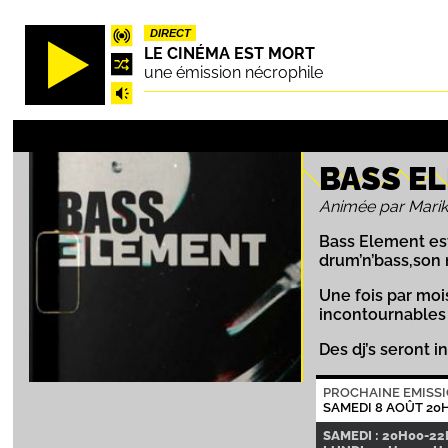
Aller
DIRECT
au
LE CINÉMA EST MORT
contenu
une émission nécrophile
principal
BASS E
Animée par Mari
Bass Element est
drum’n’bass,son
Une fois par moi
incontournables d
Des dj’s seront i
PROCHAINE EMISS
SAMEDI 8 AOÛT 20
SAMEDI : 20H00-2