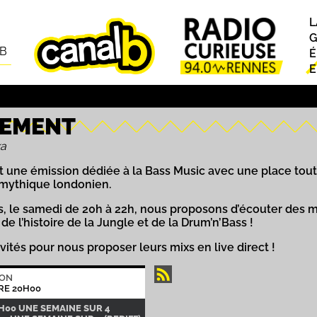
L
P
G
AB
É
E
LEMENT
ka
 une émission dédiée à la Bass Music avec une place toute
 mythique londonien.
s, le samedi de 20h à 22h, nous proposons d’écouter des m
e l’histoire de la Jungle et de la Drum’n’Bass !
nvités pour nous proposer leurs mixs en live direct !
ION
RE 20H00
2H00 UNE SEMAINE SUR 4