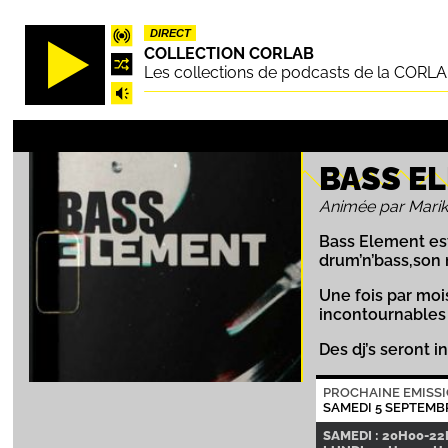
Aller
DIRECT
au
COLLECTION CORLAB
contenu
Les collections de podcasts de la CORL
principal
BASS E
Animée par Mari
Bass Element est
drum’n’bass,son
Une fois par moi
incontournables d
Des dj’s seront i
PROCHAINE EMISS
SAMEDI 5 SEPTEMB
SAMEDI : 20H00-2