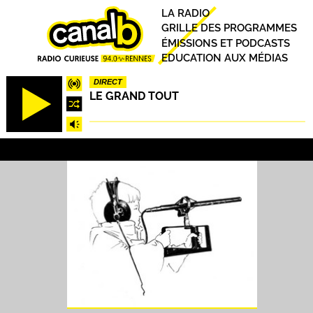
Aller
Principal
LA RADIO
au
GRILLE DES PROGRAMMES
contenu
ÉMISSIONS ET PODCASTS
principal
EDUCATION AUX MÉDIAS
DIRECT
LE GRAND TOUT