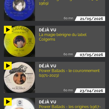
1969)
60 mn
21/05/2026
DÉJÀ VU
La magie bénigne du label
Colgems
60 mn
07/05/2026
DÉJÀ VU
Power Ballads - le couronnement
(1971-2023)
60 mn
23/04/2026
DÉJÀ VU
Power Ballads - les origines (1967-