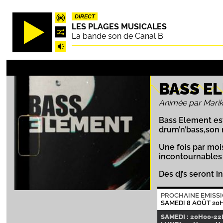
Aller
DIRECT
au
LES PLAGES MUSICALES
contenu
La bande son de Canal B
principal
BASS E
Animée par Mari
Bass Element est
drum’n’bass,son
Une fois par moi
incontournables d
Des dj’s seront i
PROCHAINE EMISS
SAMEDI 8 AOÛT 20
SAMEDI : 20H00-2