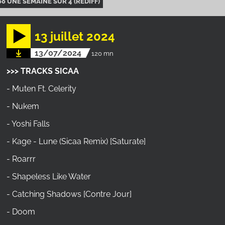
00 UNE SEMAINE SUR 4 (REDIFF)
13 juillet 2024
13/07/2024
120 mn
>>> TRACKS SICAA
- Muten Ft. Celerity
- Nukem
- Yoshi Falls
- Kage - Lune (Sicaa Remix) [Saturate]
- Roarrr
- Shapeless Like Water
- Catching Shadows [Contre Jour]
- Doom