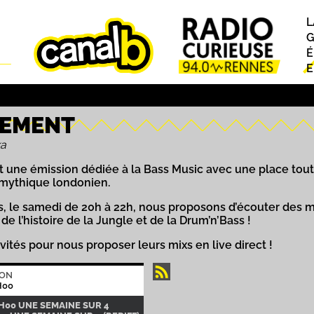
L
P
G
É
E
LEMENT
ka
 une émission dédiée à la Bass Music avec une place toute
 mythique londonien.
s, le samedi de 20h à 22h, nous proposons d’écouter des m
e l’histoire de la Jungle et de la Drum’n’Bass !
nvités pour nous proposer leurs mixs en live direct !
ION
H00
2H00 UNE SEMAINE SUR 4